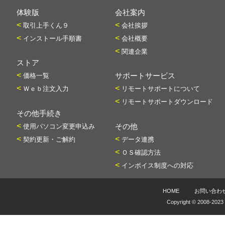
体験版
会社案内
<
<
取引上手くん９
会社挨拶
<
<
インストール手順書
会社概要
<
関連企業
ストア
<
価格一覧
サポートサービス
<
<
Ｗｅｂ注文入力
リモートサポートについて
<
リモートサポートダウンロード
その他手続き
<
使用パソコン変更申込み
その他
<
<
契約更新・ご解約
データ連携
<
ＯＳ確認方法
<
インボイス制度への対応
HOME
お問い合わ
Copyright © 2008-2023 I