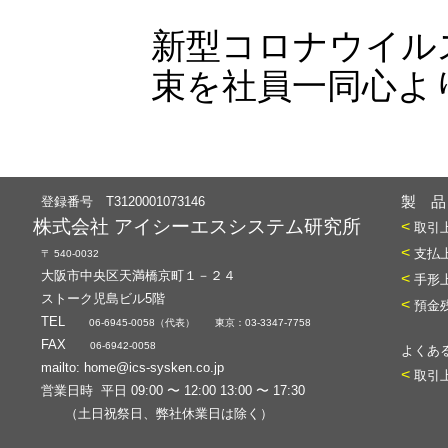
新型コロナウイル
束を社員一同心よ
登録番号 T3120001073146
製 品
株式会社 アイシーエスシステム研究所
<
取引
<
支払
〒 540-0032
大阪市中央区天満橋京町１－２４
<
手形
ストーク児島ビル5階
<
預金
TEL
06-6945-0058（代表） 東京：03-3347-7758
FAX
06-6942-0058
よくある
mailto:
home@ics-sysken.co.jp
<
取引
営業日時 平日 09:00 〜 12:00 13:00 〜 17:30
（土日祝祭日、弊社休業日は除く）