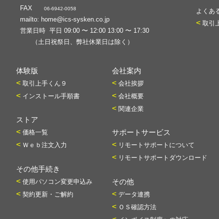
FAX
06-6942-0058
よくある
mailto:
home@ics-sysken.co.jp
<
取引
営業日時 平日 09:00 〜 12:00 13:00 〜 17:30
（土日祝祭日、弊社休業日は除く）
体験版
会社案内
<
<
取引上手くん９
会社挨拶
<
<
インストール手順書
会社概要
<
関連企業
ストア
<
価格一覧
サポートサービス
<
<
Ｗｅｂ注文入力
リモートサポートについて
<
リモートサポートダウンロード
その他手続き
<
使用パソコン変更申込み
その他
<
<
契約更新・ご解約
データ連携
<
ＯＳ確認方法