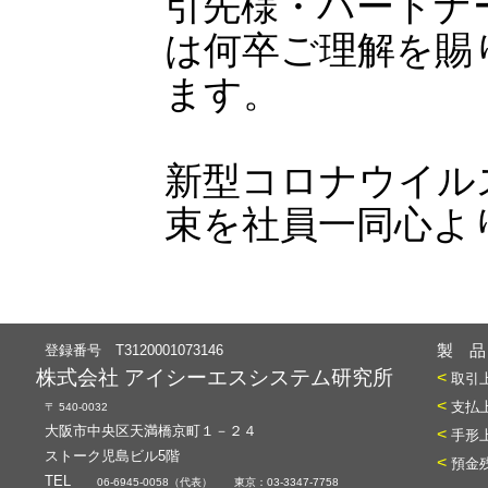
引先様・パートナ
は何卒ご理解を賜
ます。
新型コロナウイル
束を社員一同心よ
登録番号 T3120001073146
製 品
株式会社 アイシーエスシステム研究所
<
取引
<
支払
〒 540-0032
大阪市中央区天満橋京町１－２４
<
手形
ストーク児島ビル5階
<
預金
TEL
06-6945-0058（代表） 東京：03-3347-7758